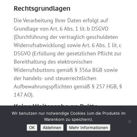
Rechtsgrundlagen
Die Verarbeitung Ihrer Daten erfolgt auf
Grundlage von Art. 6 Abs. 1 lit. b DSGVO
(Durchführung der vertraglich geschuldeten
Widerrufsabwicklung) sowie Art. 6 Abs. 1 lit. c
DSGVO (Erfüllung der gesetzlichen Pflicht zur
Bereithaltung des elektronischen
Widerrufsbuttons gemäß § 356a BGB sowie
der handels- und steuerrechtlichen
Aufbewahrungspflichten gemäß § 257 HGB, §
147 AO).
Keine Weitergabe an Dritte –
Wir benutzen nur notwendige Cookies (um die Produkte im
Verarbeitung ausschließlich auf
Warenkorn zu speichern).
unserem Server
OK
Ablehnen
Mehr Informationen