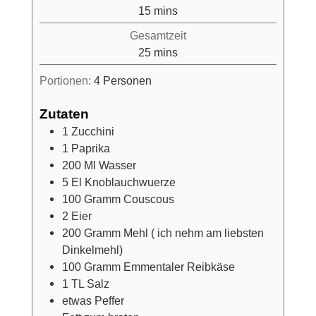
minutes
15
mins
Gesamtzeit
minutes
25
mins
Portionen:
4
Personen
Zutaten
1
Zucchini
1
Paprika
200
Ml
Wasser
5
El
Knoblauchwuerze
100
Gramm
Couscous
2
Eier
200
Gramm
Mehl ( ich nehm am liebsten
Dinkelmehl)
100
Gramm
Emmentaler Reibkäse
1
TL
Salz
etwas
Peffer