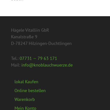
Hägele Vitalliin GbR
Kanalstraße 9
D-78247 Hilzingen-Duchtlingen
Tel.:
07731 — 79 63 171
Mail:
info@knoblauchwuerze.de
lokal Kaufen
Online bestellen
Warenkorb
Mein Konto