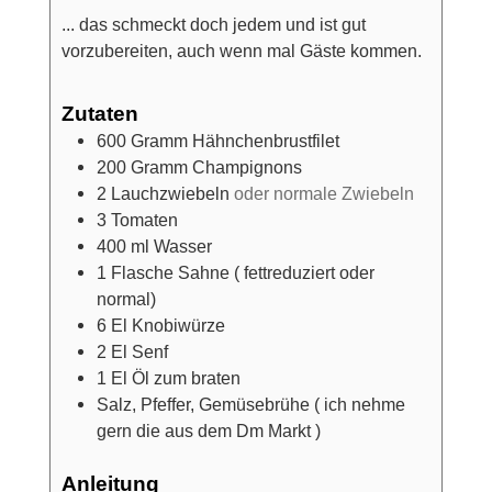
... das schmeckt doch jedem und ist gut
vorzubereiten, auch wenn mal Gäste kommen.
Zutaten
600
Gramm
Hähnchenbrustfilet
200
Gramm
Champignons
2
Lauchzwiebeln
oder normale Zwiebeln
3
Tomaten
400
ml
Wasser
1
Flasche
Sahne ( fettreduziert oder
normal)
6
El
Knobiwürze
2
El
Senf
1
El
Öl zum braten
Salz, Pfeffer, Gemüsebrühe ( ich nehme
gern die aus dem Dm Markt )
Anleitung