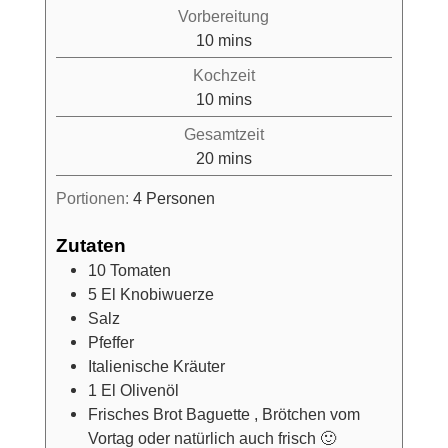
Vorbereitung
minutes
10
mins
Kochzeit
minutes
10
mins
Gesamtzeit
minutes
20
mins
Portionen:
4
Personen
Zutaten
10
Tomaten
5
El
Knobiwuerze
Salz
Pfeffer
Italienische Kräuter
1
El
Olivenöl
Frisches Brot Baguette , Brötchen vom
Vortag oder natürlich auch frisch 🙂