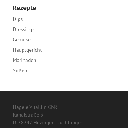
Rezepte
Dips
Dressings
Gemüse
Hauptgericht
Marinaden
Soßen
Hägele Vitalliin GbR
Kanalstraße 9
D-78247 Hilzingen-Duchtlingen